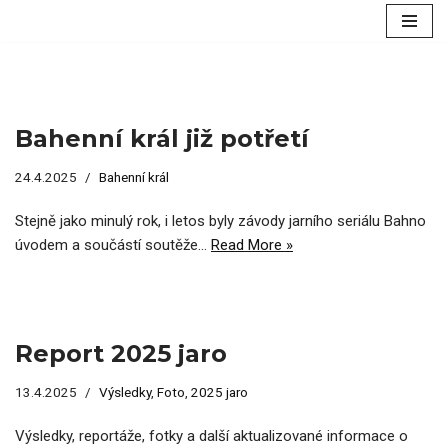
Přeskočit
na
obsah
Bahenní král již potřetí
24.4.2025
Bahenní král
Stejně jako minulý rok, i letos byly závody jarního seriálu Bahno
úvodem a součástí soutěže…
Read More »
Report 2025 jaro
13.4.2025
Výsledky
,
Foto
,
2025 jaro
Výsledky, reportáže, fotky a další aktualizované informace o