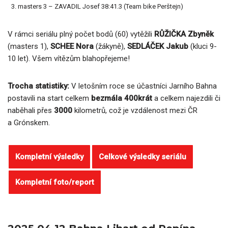
masters 3 – ZAVADIL Josef 38:41.3 (Team bike Perštejn)
V rámci seriálu plný počet bodů (60) vytěžili
RŮŽIČKA Zbyněk
(masters 1),
SCHEE Nora
(žákyně),
SEDLÁČEK Jakub
(kluci 9-
10 let). Všem vítězům blahopřejeme!
Trocha statistiky:
V letošním roce se účastníci Jarního Bahna
postavili na start celkem
bezmála 400krát
a celkem najezdili či
naběhali přes
3000
kilometrů, což je vzdálenost mezi ČR
a Grónskem.
Kompletní výsledky
Celkové výsledky seriálu
Kompletní foto/report