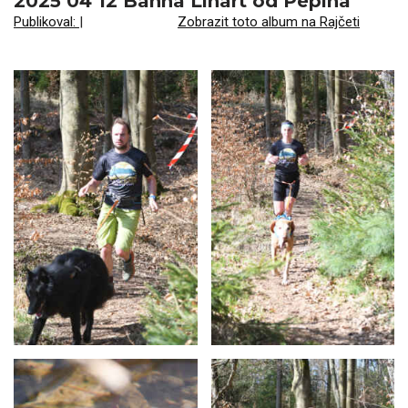
2025 04 12 Bahna Lihart od Pepína
Publikoval:
|
Zobrazit toto album na Rajčeti