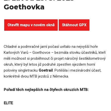
Goethovka
Otevřít mapu v novém okně
Stáhnout GPX
Chladné a podmračné jarní počasí uvítalo na nejvyšší hoře
Karlových Varů – Goethovce – bezmála stovku účastníků, kteří
měli možnost si proběhnout či projet náročný šestikilometrový
okruh, který byl letos již podruhé zpestřen sjezdem horní
poloviny singletracku
Goetrail
. Potěšila i mezinárodní účast,
konkrétně dvou MTB jezdců z Německa.
Pořadí těch nejlepších na čtyřech okruzích MTB:
ELITE