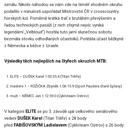
seriálu. Nikoliv náhodou se nám zde na téměř shodném okruhu
podařilo v minulosti uspořádat Mistrovství ČR v crosscountry
horských kol. Poměrně krátká trať s brutálním převýšením a
řadou technických pasáží (z nich zřejmě nejvíc vyniká
legendární „Velbloud“) hostila tuto jarní slunečnou sobotu
bezmála stovku odhodlaných účastníků. Potěšila účast běžkyně
z Německa a běžce z Izraele.
Výsledky těch nejlepších na čtyřech okruzích MTB:
ELITE – DUŠEK Karel 1:03:35.4 (Titan Trilife)
masters 1 – RŮŽIČKA Zbyněk 1:06:15.9 (Sport Paudera Staré Splavy)
muži – NĚMEC Jan 1:12:59.0 (Cykloteam Ostrov)
V kategorii
ELITE
se po 3. závodě ujal celkového seriálového
vedení
DUŠEK Karel
(Titan Trilife) s 28 body
před
FABIŠOVSKÝM Ladislavem
(Cykloteam Ostrov) s 26 body