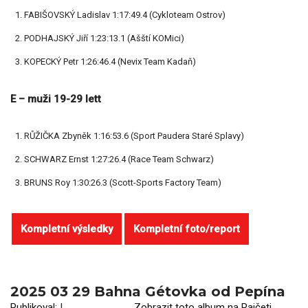
FABIŠOVSKÝ Ladislav 1:17:49.4 (Cykloteam Ostrov)
PODHAJSKÝ Jiří 1:23:13.1 (Ašští KOMici)
KOPECKÝ Petr 1:26:46.4 (Nevix Team Kadaň)
E – muži 19-29 let
t
RŮŽIČKA Zbyněk 1:16:53.6 (Sport Paudera Staré Splavy)
SCHWARZ Ernst 1:27:26.4 (Race Team Schwarz)
BRUNS Roy 1:30:26.3 (Scott-Sports Factory Team)
Kompletní výsledky
Kompletní foto/report
2025 03 29 Bahna Gétovka od Pepína
Publikoval:
|
Zobrazit toto album na Rajčeti