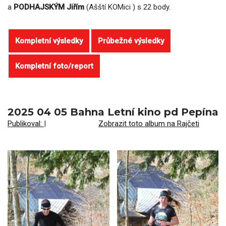
a
PODHAJSKÝM Jiřím
(Ašští KOMici ) s 22 body.
Kompletní výsledky
Průbežné výsledky
Kompletní foto/report
2025 04 05 Bahna Letní kino pd Pepína
Publikoval:
|
Zobrazit toto album na Rajčeti