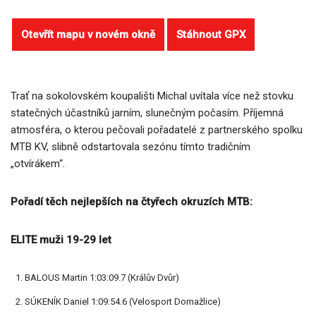
Otevřít mapu v novém okně
Stáhnout GPX
Trať na sokolovském koupališti Michal uvítala více než stovku
statečných účastníků jarním, slunečným počasím. Příjemná
atmosféra, o kterou pečovali pořadatelé z partnerského spolku
MTB KV, slibně odstartovala sezónu tímto tradičním
„otvírákem“.
Pořadí těch nejlepších na čtyřech okruzích MTB:
ELITE muži 19-29 let
BALOUS Martin 1:03:09.7 (Králův Dvůr)
SÚKENÍK Daniel 1:09:54.6 (Velosport Domažlice)