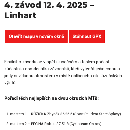
4. závod 12. 4. 2025 –
Linhart
Otevřít mapu v novém okně
Stáhnout GPX
Finálního závodu se v opět slunečném a teplém počasí
zúčastnila osmdesátka závodníků, kteří vytvořili jedinečnou a
jindy nevídanou atmosféru v místě oblíbeného cíle lázeňských
výletů.
Pořadí těch nejlepších na dvou okruzích MTB:
masters 1 – RŮŽIČKA Zbyněk 36:26.5 (Sport Paudera Staré Splavy)
masters 2 – PECINA Robert 37:51.8 (Cykloteam Ostrov)