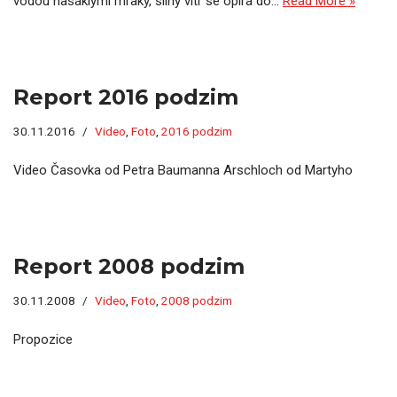
vodou nasáklými mraky, silný vítr se opírá do…
Read More »
Report 2016 podzim
30.11.2016
Video
,
Foto
,
2016 podzim
Video Časovka od Petra Baumanna Arschloch od Martyho
Report 2008 podzim
30.11.2008
Video
,
Foto
,
2008 podzim
Propozice