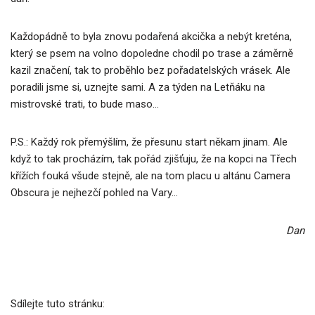
Každopádně to byla znovu podařená akcička a nebýt kreténa,
který se psem na volno dopoledne chodil po trase a záměrně
kazil značení, tak to proběhlo bez pořadatelských vrásek. Ale
poradili jsme si, uznejte sami. A za týden na Letňáku na
mistrovské trati, to bude maso…
P.S.: Každý rok přemýšlím, že přesunu start někam jinam. Ale
když to tak procházím, tak pořád zjišťuju, že na kopci na Třech
křížích fouká všude stejně, ale na tom placu u altánu Camera
Obscura je nejhezčí pohled na Vary…
Dan
Sdílejte tuto stránku: