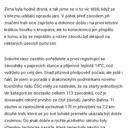
Zima byla hodně drsná, a tak jsme se o to víc těšili, když se
v březnu udělalo opravdu jaro. V pátek před závodem při
značení trati sice zapršelo a dokonce došlo i na první letošní
krátkou bouřku s kroupami, ale to koneckonců jen přispělo
k tomu, a by se neprášilo a název závodu byl alespoň na
některých úsecích potvrzen.
Sobotní ráno zastihlo pořadatele a první registrující se
závodníky v paprscích slunce a příjemné teplotě 14°C, což
vydrželo po celý den. Snad příznivá předpověď počasí, ale jistě i
fakt, že jsem si poradili s drakonickými podmínkami nového
licenčního řádu ČSC měly za následek, že na starty jednotlivých
vln kategorií se dostavilo celkem 113 závodníků, což je
dosavadní rekord prvního ze čtyř závodů Jarního Bahna. Ti
všichni si zaslouženě vychutnali 170 m převýšení na 7,2 km
dlouhé trati, která se po své loňské premiéře ukázala být dobře
zvolenou. Do jinak dobře a rychle jezdivého okruhu byly
včleněny technické pasáže, které nenechaly nikoho na