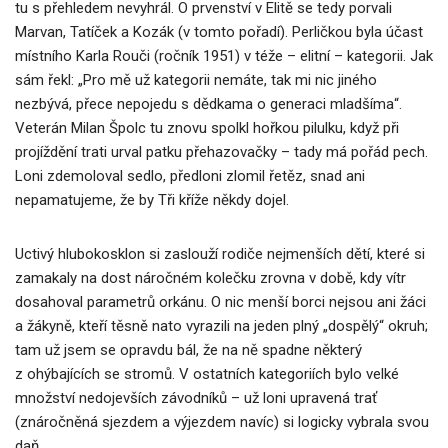
tu s přehledem nevyhrál. O prvenství v Elitě se tedy porvali
Marvan, Tatíček a Kozák (v tomto pořadí). Perličkou byla účast
místního Karla Rouči (ročník 1951) v téže – elitní – kategorii. Jak
sám řekl: „Pro mě už kategorii nemáte, tak mi nic jiného
nezbývá, přece nepojedu s dědkama o generaci mladšíma“.
Veterán Milan Špolc tu znovu spolkl hořkou pilulku, když při
projíždění trati urval patku přehazovačky – tady má pořád pech.
Loni zdemoloval sedlo, předloni zlomil řetěz, snad ani
nepamatujeme, že by Tři kříže někdy dojel.
Uctivý hlubokosklon si zaslouží rodiče nejmenších dětí, které si
zamakaly na dost náročném kolečku zrovna v době, kdy vítr
dosahoval parametrů orkánu. O nic menší borci nejsou ani žáci
a žákyně, kteří těsně nato vyrazili na jeden plný „dospělý“ okruh;
tam už jsem se opravdu bál, že na ně spadne některý
z ohýbajících se stromů. V ostatních kategoriích bylo velké
množství nedojevších závodníků – už loni upravená trať
(znáročněná sjezdem a výjezdem navíc) si logicky vybrala svou
daň.