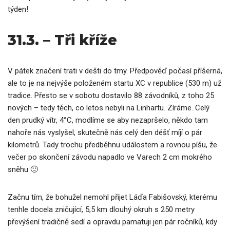
týden!
31.3. – Tři kříže
V pátek značení trati v dešti do tmy. Předpověď počasí příšerná,
ale to je na nejvýše položeném startu XC v republice (530 m) už
tradice. Přesto se v sobotu dostavilo 88 závodníků, z toho 25
nových – tedy těch, co letos nebyli na Linhartu. Zíráme. Celý
den prudký vítr, 4°C, modlíme se aby nezapršelo, někdo tam
nahoře nás vyslyšel, skutečně nás celý den déšť míjí o pár
kilometrů. Tady trochu předběhnu událostem a rovnou píšu, že
večer po skončení závodu napadlo ve Varech 2 cm mokrého
sněhu 🙂
Začnu tím, že bohužel nemohl přijet Láďa Fabišovský, kterému
tenhle docela zničující, 5,5 km dlouhý okruh s 250 metry
převýšení tradičně sedí a opravdu pamatuji jen pár ročníků, kdy