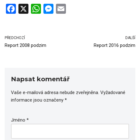
F
X
W
M
E
a
h
es
m
ce
at
se
ail
b
s
n
PŘEDCHOZÍ
DALŠÍ
Report 2008 podzim
Report 2016 podzim
o
A
g
o
p
er
k
p
Napsat komentář
Vaše e-mailová adresa nebude zveřejněna.
Vyžadované
informace jsou označeny
*
Jméno
*