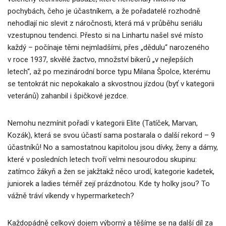
pochybách, čeho je účastníkem, a že pořadatelé rozhodně
nehodlají nic slevit z náročnosti, která má v průběhu seriálu
vzestupnou tendenci. Přesto si na Linhartu našel své místo
každý – počínaje těmi nejmladšími, přes „dědulu“ narozeného
v roce 1937, skvělé žactvo, množství bikerů „v nejlepších
letech“, až po mezinárodní borce typu Milana Špolce, kterému
se tentokrát nic nepokakalo a skvostnou jízdou (byť v kategorii
veteránů) zahanbil i špičkové jezdce.
Nemohu nezmínit pořadí v kategorii Elite (Tatíček, Marvan,
Kozák), která se svou účastí sama postarala o další rekord – 9
účastníků! No a samostatnou kapitolou jsou dívky, ženy a dámy,
které v posledních letech tvoří velmi nesourodou skupinu:
zatímco žákyň a žen se jakžtakž něco urodí, kategorie kadetek,
juniorek a ladies téměř zejí prázdnotou. Kde ty holky jsou? To
vážně tráví víkendy v hypermarketech?
Každopádně celkový dojem výborný a těšíme se na další díl za