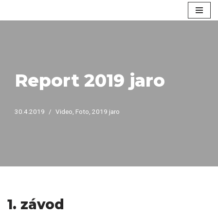
Přeskočit
na
obsah
Report 2019 jaro
30.4.2019
Video
,
Foto
,
2019 jaro
1. závod