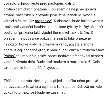
povedlo stihnout ještě před nástupem dalších
protiepidemických opatření. S ohledem na ně jsme upravili
drobné občerstvení a vyřadili jsme z něj nebalené ovoce a
várnici s čajem (viz
propozice
). K dispozici bude balená voda s
možností vytunění Isodrinkem a balené tyčinky. Každý účastník
obdrží při prezenci také vlastní thermokelímek a lžičku. S
ohledem na počasí se pokusíme zajistit také omezené
množství horké vody na plynovém vařiči, abyste si mohli
připravit čaj, případně grog, k mání bude i cukr a citronová šťáva.
Počasí
se umoudřilo, takže oproti nedávné předpovědi nehrozí
v době závodu déšť. Bude pod mrakem a max. okolo 6° Celsia,
tak se podle toho patřičně vybavte.
Těšíme se na vás. Neváhejte a přijeďte udělat něco pro své
zdraví, zasportovat si a sejít se s lidmi podobných zájmů. Kdo
ví, kdy tuto možnost budeme zase mít.