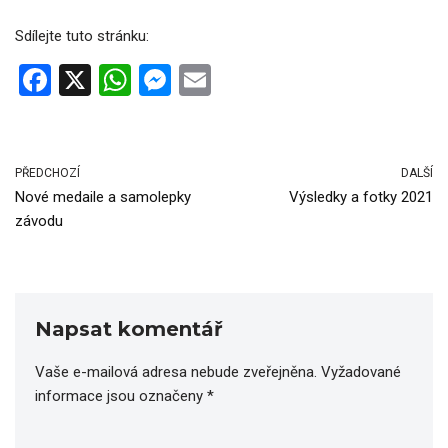
Sdílejte tuto stránku:
F
X
W
M
E
a
h
es
m
ce
at
se
ail
b
s
n
PŘEDCHOZÍ
DALŠÍ
Nové medaile a samolepky
Výsledky a fotky 2021
o
A
g
závodu
o
p
er
k
p
Napsat komentář
Vaše e-mailová adresa nebude zveřejněna.
Vyžadované
informace jsou označeny
*