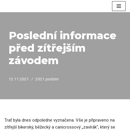
Přeskočit
na
obsah
Poslední informace
před zítřejším
závodem
12.11.2021
2021 podzim
Trať byla dnes odpoledne vyznačena. Vše je připraveno na
zítřejší bikerský, běžecký a canicrossový „zavírák“, který se