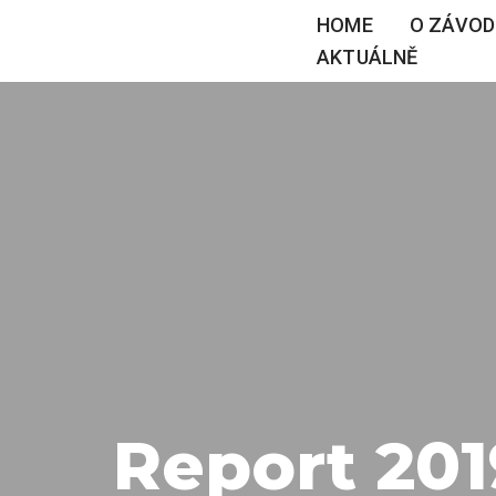
HOME
O ZÁVOD
AKTUÁLNĚ
Přeskočit
na
obsah
Report 20